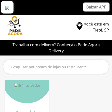
Baixar APP
Pede Agora Delivery
Você está em
Pede Agora | Aplicativo Delivery Sem Comissão | Melhor App de Entrega | Lanche |
Pizza | Sorvete | Bebidas
Tietê, SP
Trabalha com delivery? Conheça o Pede Agora
Delivery