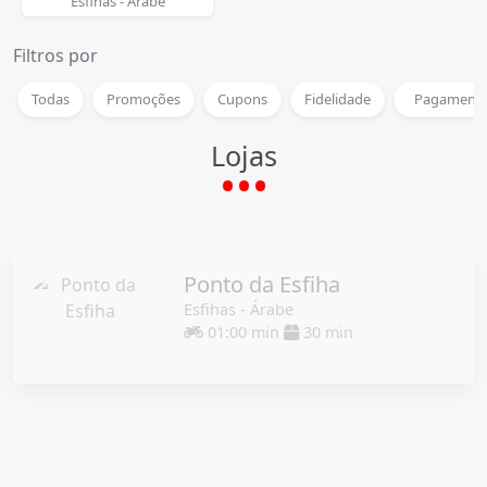
Esfihas - Árabe
Filtros por
Todas
Promoções
Cupons
Fidelidade
Pagamento
Lojas
Ponto da Esfiha
Esfihas - Árabe
01:00 min
30 min