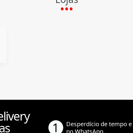
livery
1
as
Desperdício de tempo e
no WhatsApp.