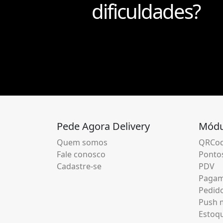
dificuldades?
Pede Agora Delivery
Módu
Quem somos
QRCod
Fale conosco
Pontos
Cadastre-se
PDV
Pagam
Pedid
Push m
Estoq