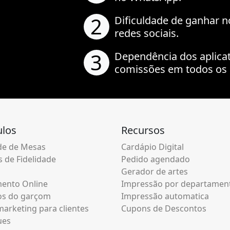
2
Dificuldade de ganhar n
redes sociais.
3
Dependência dos aplica
comissões em todos os 
los
Recursos
e de Mesas
Cardápio Digital
 de Fidelidade
Pedido agendado
Gerador de artes
ento Online
Impressão por departamen
os do garçom
Impressão automatica
arketing para clientes
Cupons de Descontos
ues