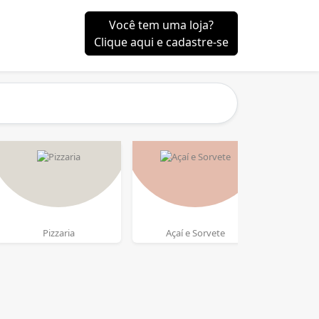
Você tem uma loja?
Clique aqui e cadastre-se
Pizzaria
Açaí e Sorvete
J