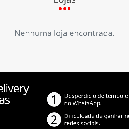
Nenhuma loja encontrada.
livery
1
as
Desperdício de tempo e
no WhatsApp.
2
Dificuldade de ganhar n
redes sociais.