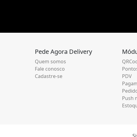
Pede Agora Delivery
Módu
Quem somos
QRCod
Fale conosco
Pontos
Cadastre-se
PDV
Pagam
Pedid
Push m
Estoq
Si