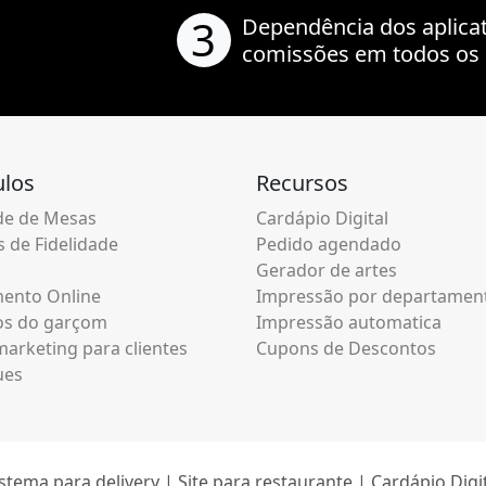
3
Dependência dos aplica
comissões em todos os 
los
Recursos
e de Mesas
Cardápio Digital
 de Fidelidade
Pedido agendado
Gerador de artes
ento Online
Impressão por departamen
os do garçom
Impressão automatica
arketing para clientes
Cupons de Descontos
ues
stema para delivery | Site para restaurante | Cardápio Digi