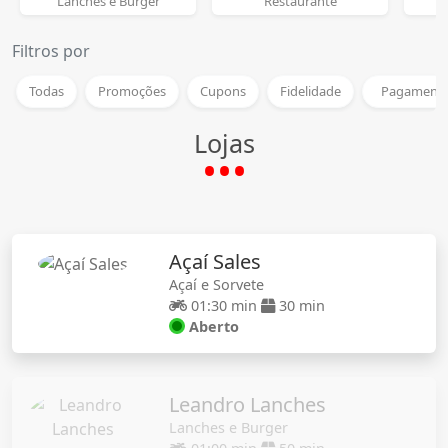
Lanches e Burger
Restaurante
Filtros por
Todas
Promoções
Cupons
Fidelidade
Pagamento
Lojas
Açaí Sales
Açaí e Sorvete
01:30 min
30 min
Aberto
Leandro Lanches
Lanches e Burger