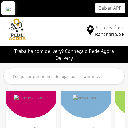
Baixar APP
Pede Agora Delivery
Você está em
Pede Agora | Aplicativo Delivery Sem Comissão | Melhor App de Entrega | Lanche |
Pizza | Sorvete | Bebidas
Rancharia, SP
Trabalha com delivery? Conheça o Pede Agora
Delivery