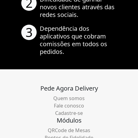
2
novos clientes através das
redes sociais.
3
Dependência dos
aplicativos que cobram
comissões em todos os
pedidos.
Pede Agora Delivery
Quem somos
Fale conosco
Cadastre-se
Módulos
QRCode de Mesas
Pontos de Fidelidade