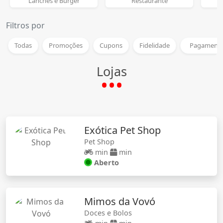
Lanches e Burger
Restaurante
Filtros por
Todas
Promoções
Cupons
Fidelidade
Pagamento
Lojas
Exótica Pet Shop
Pet Shop
min
min
Aberto
Mimos da Vovó
Doces e Bolos