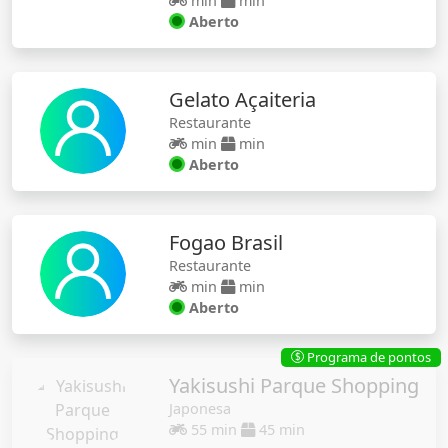
min
min
Aberto
Gelato Açaiteria
Restaurante
min
min
Aberto
Fogao Brasil
Restaurante
min
min
Aberto
Programa de pontos
$
Yakisushi Parque Shopping
Japonesa
55 min
45 min