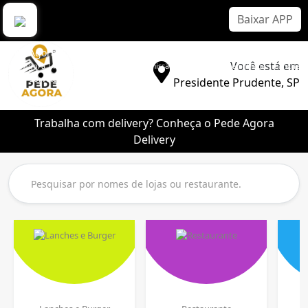
Baixar APP
Pede Agora Delivery
Você está em
Pede Agora | Aplicativo Delivery Sem Comissão | Melhor App de Entrega | Lanche |
Pizza | Sorvete | Bebidas
Presidente Prudente, SP
Trabalha com delivery? Conheça o Pede Agora
Delivery