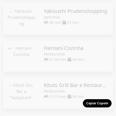
Yakisushi Prudenshopping
Japonesa
30 min
25 min
Hernani Cozinha
Restaurante
01:00 min
40 min
Kituts Grill Bar e Restaurante
Restaurante
01:15 min
30 min
Copiar Cupom