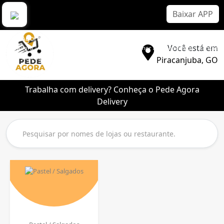
Baixar APP
Pede Agora Delivery
Você está em
Pede Agora | Aplicativo Delivery Sem Comissão | Melhor App de Entrega | Lanche |
Pizza | Sorvete | Bebidas
Piracanjuba, GO
Trabalha com delivery? Conheça o Pede Agora
Delivery