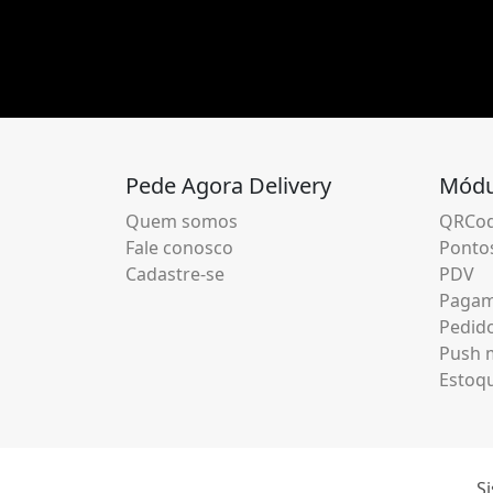
Pede Agora Delivery
Módu
Quem somos
QRCod
Fale conosco
Pontos
Cadastre-se
PDV
Pagam
Pedid
Push m
Estoq
Si