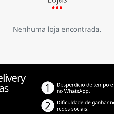
Nenhuma loja encontrada.
livery
1
as
Desperdício de tempo e
no WhatsApp.
2
Dificuldade de ganhar n
redes sociais.