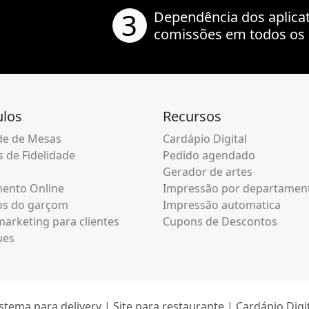
3
Dependência dos aplica
comissões em todos os 
los
Recursos
e de Mesas
Cardápio Digital
 de Fidelidade
Pedido agendado
Gerador de artes
ento Online
Impressão por departamen
os do garçom
Impressão automatica
arketing para clientes
Cupons de Descontos
ues
stema para delivery | Site para restaurante | Cardápio Digi