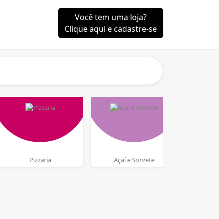
Você tem uma loja?
Clique aqui e cadastre-se
Pizzaria
Açaí e Sorvete
J