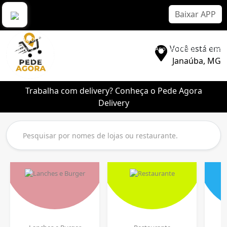
Baixar APP
Pede Agora Delivery
Você está em
Pede Agora | Aplicativo Delivery Sem Comissão | Melhor App de Entrega | Lanche |
Pizza | Sorvete | Bebidas
Janaúba, MG
Trabalha com delivery? Conheça o Pede Agora
Delivery