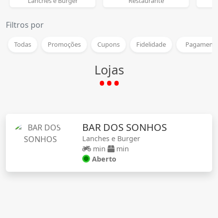
Lanches e Burger
Restaurante
Filtros por
Todas
Promoções
Cupons
Fidelidade
Pagamento
Lojas
BAR DOS SONHOS
Lanches e Burger
min
min
Aberto