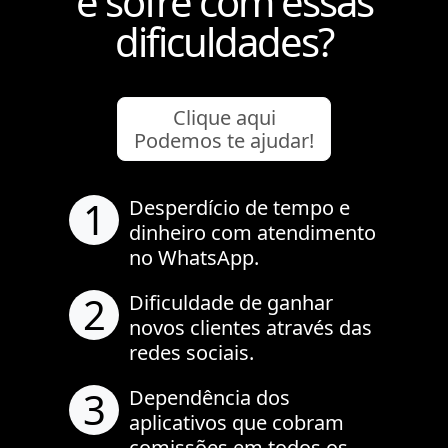
e sofre com essas
dificuldades?
Clique aqui
Podemos te ajudar!
1
Desperdício de tempo e
dinheiro com atendimento
no WhatsApp.
2
Dificuldade de ganhar
novos clientes através das
redes sociais.
3
Dependência dos
aplicativos que cobram
comissões em todos os