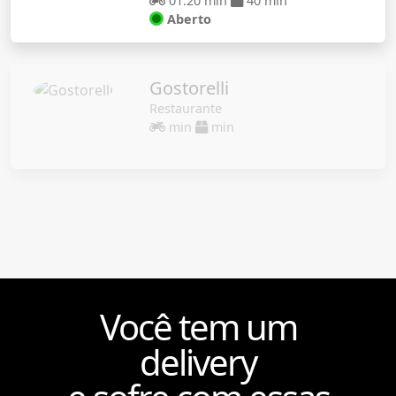
01:20 min
40 min
Aberto
Gostorelli
Restaurante
min
min
Você tem um
delivery