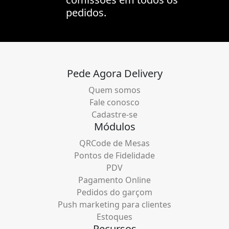
pedidos.
Pede Agora Delivery
Quem somos
Fale conosco
Cadastre-se
Módulos
QRCode de Mesas
Pontos de Fidelidade
PDV
Pagamento Online
Pedidos do garçom
Push marketing para clientes
Estoques
Recursos