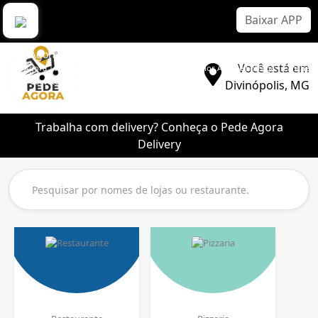
Baixar APP
Pede Agora Delivery
Você está em
Pede Agora | Aplicativo Delivery Sem Comissão | Melhor App de Entrega | Lanche |
Pizza | Sorvete | Bebidas
Divinópolis, MG
Trabalha com delivery? Conheça o Pede Agora
Delivery