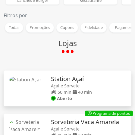
Lanches e Burger
Restaurante
Filtros por
Todas
Promoções
Cupons
Fidelidade
Pagamento
Lojas
Station Açaí
Açaí e Sorvete
50 min
40 min
Aberto
Programa de pontos
$
Sorveteria Vaca Amarela
Açaí e Sorvete