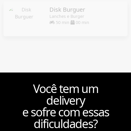
Disk Burguer
Lanches e Burger
50 min
00 min
Você tem um
delivery
e sofre com essas
dificuldades?