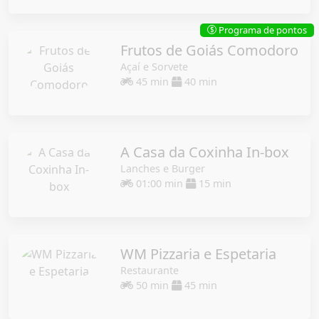
Programa de pontos
$
Frutos de Goiás Comodoro
Açaí e Sorvete
45 min
40 min
A Casa da Coxinha In-box
Lanches e Burger
01:00 min
15 min
WM Pizzaria e Espetaria
Restaurante
50 min
45 min