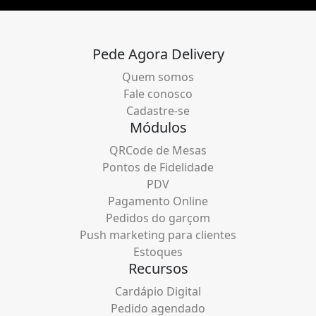
Pede Agora Delivery
Quem somos
Fale conosco
Cadastre-se
Módulos
QRCode de Mesas
Pontos de Fidelidade
PDV
Pagamento Online
Pedidos do garçom
Push marketing para clientes
Estoques
Recursos
Cardápio Digital
Pedido agendado