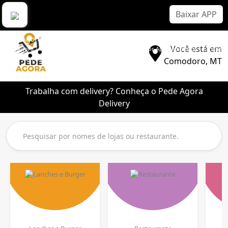
Baixar APP
Pede Agora Delivery
Você está em
Pede Agora | Aplicativo Delivery Sem Comissão | Melhor App de Entrega | Lanche |
Pizza | Sorvete | Bebidas
Comodoro, MT
Trabalha com delivery? Conheça o Pede Agora
Delivery