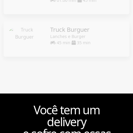
01:00 min
45 min
Truck Burguer
Lanches e Burger
45 min
35 min
Você tem um
delivery