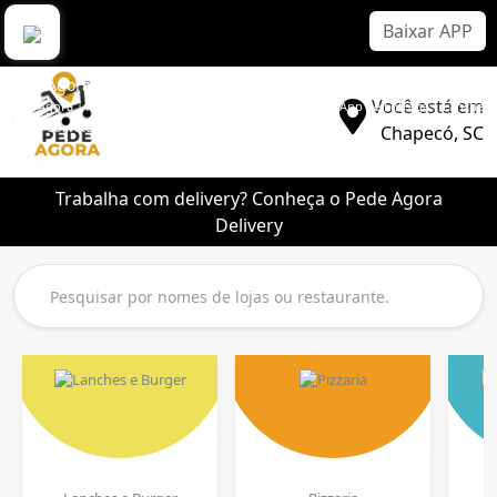
Baixar APP
Pede Agora Delivery
Você está em
Pede Agora | Aplicativo Delivery Sem Comissão | Melhor App de Entrega | Lanche |
Pizza | Sorvete | Bebidas
Chapecó, SC
Trabalha com delivery? Conheça o Pede Agora
Delivery