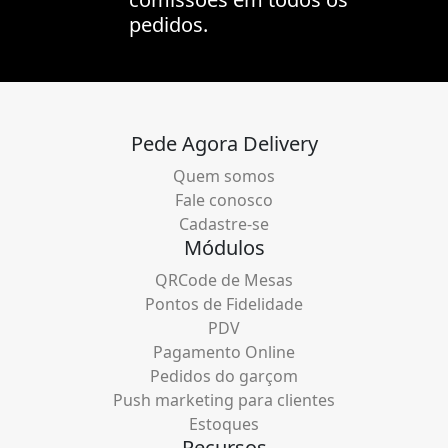
pedidos.
Pede Agora Delivery
Quem somos
Fale conosco
Cadastre-se
Módulos
QRCode de Mesas
Pontos de Fidelidade
PDV
Pagamento Online
Pedidos do garçom
Push marketing para clientes
Estoques
Recursos