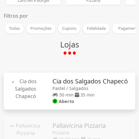
Lanches e Burger
Pizzaria
P
Filtros por
Todas
Promoções
Cupons
Fidelidade
Pagamento
Lojas
Cia dos Salgados Chapecó
Pastel / Salgados
50 min
35 min
Aberto
Pallavicina Pizzaria
Pizzaria