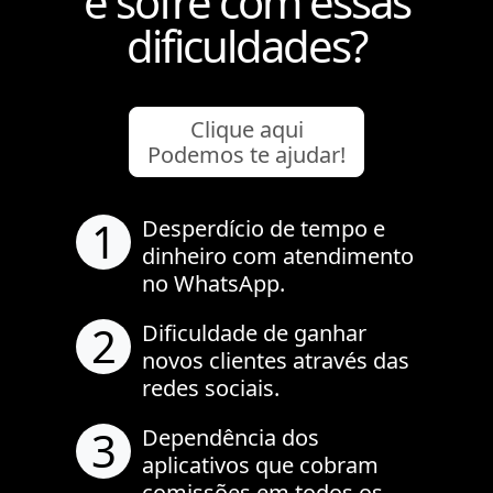
e sofre com essas
dificuldades?
Clique aqui
Podemos te ajudar!
1
Desperdício de tempo e
dinheiro com atendimento
no WhatsApp.
2
Dificuldade de ganhar
novos clientes através das
redes sociais.
3
Dependência dos
aplicativos que cobram
comissões em todos os