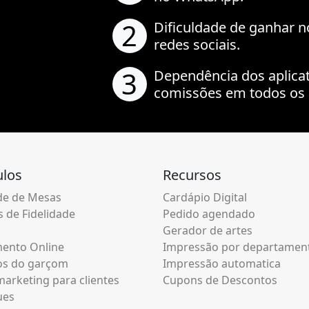
2
Dificuldade de ganhar n
redes sociais.
3
Dependência dos aplica
comissões em todos os 
los
Recursos
e de Mesas
Cardápio Digital
 de Fidelidade
Pedido agendado
Gerador de artes
ento Online
Impressão por departamen
os do garçom
Impressão automatica
arketing para clientes
Cupons de Descontos
ues