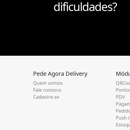
dificuldades?
Pede Agora Delivery
Módu
Quem somos
QRCod
Fale conosco
Pontos
Cadastre-se
PDV
Pagam
Pedid
Push m
Estoq