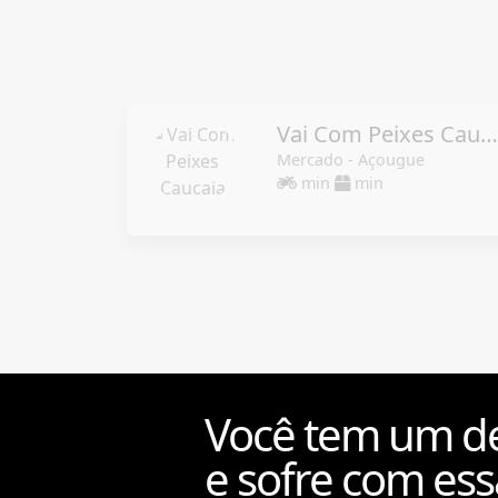
Vai Com Peixes Caucaia
Mercado - Açougue
min
min
Você tem um de
e sofre com ess