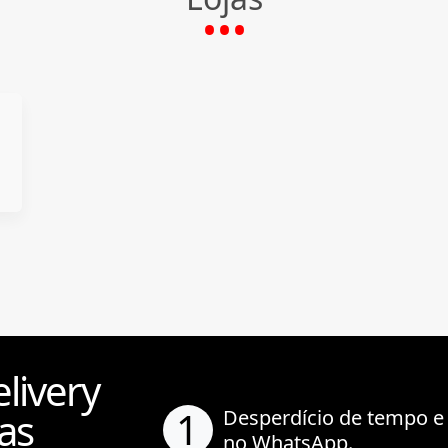
livery
1
as
Desperdício de tempo e
no WhatsApp.