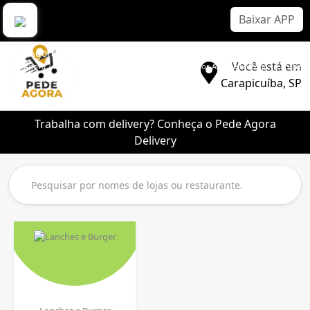
Baixar APP
Pede Agora Delivery
Você está em
Pede Agora | Aplicativo Delivery Sem Comissão | Melhor App de Entrega | Lanche |
Pizza | Sorvete | Bebidas
Carapicuíba, SP
Trabalha com delivery? Conheça o Pede Agora
Delivery