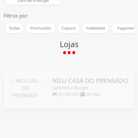
Lanches e Burger
Filtros por
Todas
Promoções
Cupons
Fidelidade
Pagamento
Lojas
NILU CASA DO PRENSADO
Lanches e Burger
01:30 min
30 min