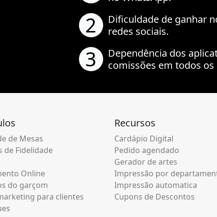
2
Dificuldade de ganhar n
redes sociais.
3
Dependência dos aplica
comissões em todos os 
los
Recursos
e de Mesas
Cardápio Digital
 de Fidelidade
Pedido agendado
Gerador de artes
ento Online
Impressão por departamen
os do garçom
Impressão automatica
arketing para clientes
Cupons de Descontos
ues