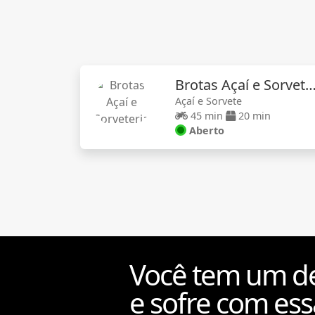
Brotas Açaí e Sorvete
Açaí e Sorvete
45 min
20 min
Aberto
Você tem um de
e sofre com ess