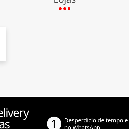
ria
livery
1
as
Desperdício de tempo e
no WhatsApp.