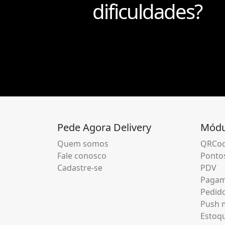
dificuldades?
Pede Agora Delivery
Módu
Quem somos
QRCod
Fale conosco
Pontos
Cadastre-se
PDV
Pagam
Pedid
Push m
Estoq