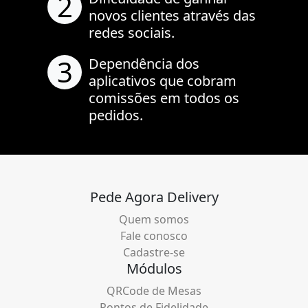
2
novos clientes através das
redes sociais.
3
Dependência dos
aplicativos que cobram
comissões em todos os
pedidos.
Pede Agora Delivery
Quem somos
Fale conosco
Cadastre-se
Módulos
QRCode de Mesas
Pontos de Fidelidade