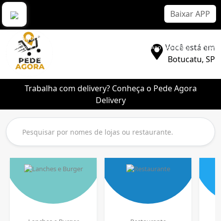
Baixar APP
Pede Agora Delivery
Você está em
Pede Agora | Aplicativo Delivery Sem Comissão | Melhor App de Entrega | Lanche |
Pizza | Sorvete | Bebidas
Botucatu, SP
Trabalha com delivery? Conheça o Pede Agora
Delivery