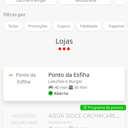
Lanches e Burger
Restaurante
Filtros por
Todas
Promoções
Cupons
Fidelidade
Pagamento
Lojas
Ponto da Esfiha
Lanches e Burger
40 min
30 min
Aberto
Programa de pontos
$
AGUA DOCE CACHACARIA BOTUCATU
Restaurante