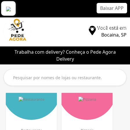
Baixar APP
Pede Agora Delivery
Você está em
Pede Agora | Aplicativo Delivery Sem Comissão | Melhor App de Entrega | Lanche |
Pizza | Sorvete | Bebidas
Bocaina, SP
Trabalha com delivery? Conheça o Pede Agora
Delivery