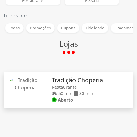
Restaurante
Pizzaria
Filtros por
Todas
Promoções
Cupons
Fidelidade
Pagamento
Lojas
Tradição Choperia
Restaurante
50 min
30 min
Aberto