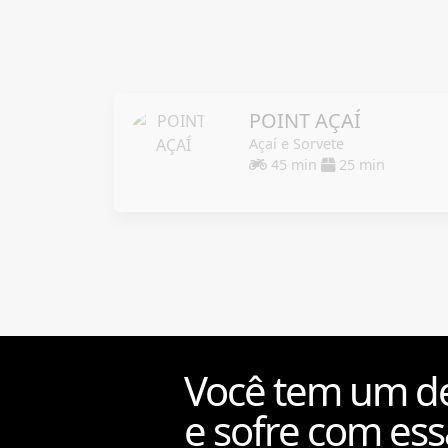
POINT AÇAÍ
Açaí e Sorvete
45 min
25 min
Você tem um de
e sofre com ess