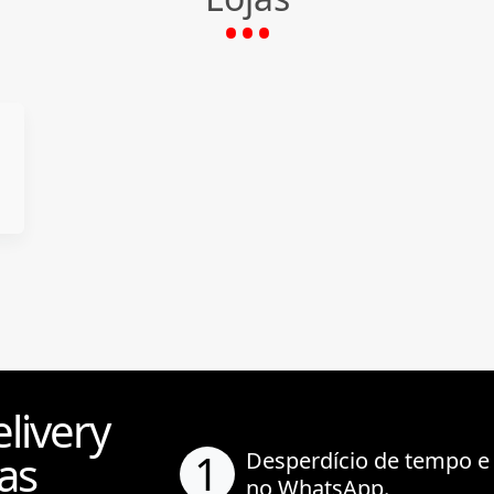
livery
1
as
Desperdício de tempo e
no WhatsApp.