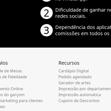
2
Dificuldade de ganhar n
redes sociais.
3
Dependência dos aplica
comissões em todos os 
los
Recursos
e de Mesas
Cardápio Digital
 de Fidelidade
Pedido agendado
Gerador de artes
ento Online
Impressão por departamen
os do garçom
Impressão automatica
arketing para clientes
Cupons de Descontos
ues