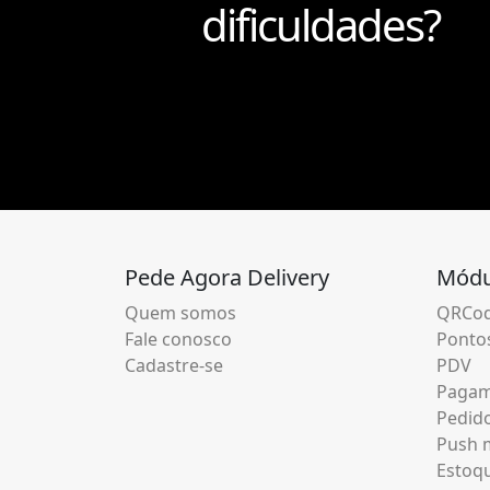
dificuldades?
Pede Agora Delivery
Módu
Quem somos
QRCod
Fale conosco
Pontos
Cadastre-se
PDV
Pagam
Pedid
Push m
Estoq