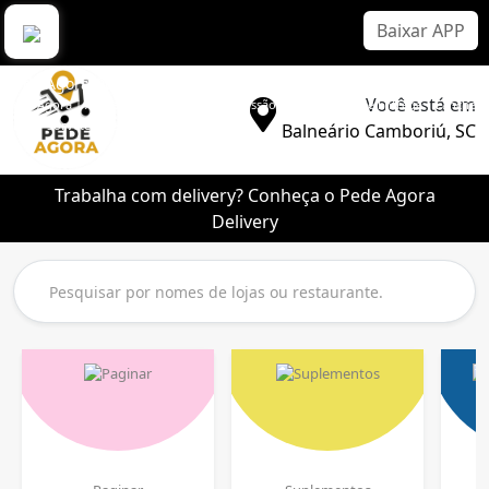
Baixar APP
Pede Agora Delivery
Você está em
Pede Agora | Aplicativo Delivery Sem Comissão | Melhor App de Entrega | Lanche |
Pizza | Sorvete | Bebidas
Balneário Camboriú, SC
Trabalha com delivery? Conheça o Pede Agora
Delivery