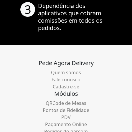
3
Dependência dos
aplicativos que cobram
comissões em todos os
pedidos.
Pede Agora Delivery
Quem somos
Fale conosco
Cadastre-se
Módulos
QRCode de Mesas
Pontos de Fidelidade
PDV
Pagamento Online
Pedidos do garçom