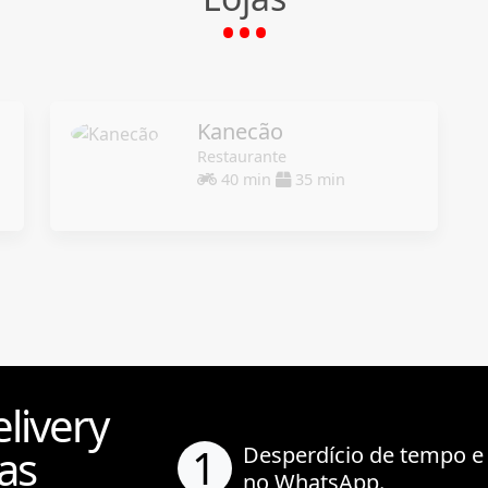
Kanecão
Restaurante
40 min
35 min
livery
1
as
Desperdício de tempo e
no WhatsApp.