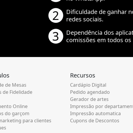
2
Dificuldade de ganhar n
redes sociais.
3
Dependência dos aplica
comissões em todos os 
los
Recursos
e de Mesas
Cardápio Digital
 de Fidelidade
Pedido agendado
Gerador de artes
ento Online
Impressão por departamen
os do garçom
Impressão automatica
arketing para clientes
Cupons de Descontos
ues