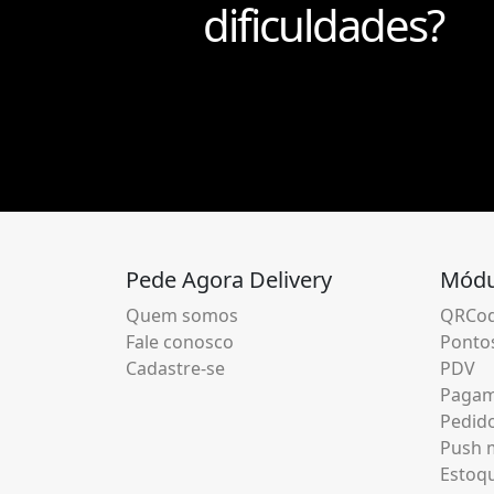
dificuldades?
Pede Agora Delivery
Módu
Quem somos
QRCod
Fale conosco
Pontos
Cadastre-se
PDV
Pagam
Pedid
Push m
Estoq