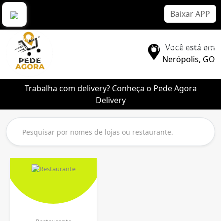
Baixar APP
Pede Agora Delivery
Você está em
Pede Agora | Aplicativo Delivery Sem Comissão | Melhor App de Entrega | Lanche |
Pizza | Sorvete | Bebidas
Nerópolis, GO
Trabalha com delivery? Conheça o Pede Agora
Delivery